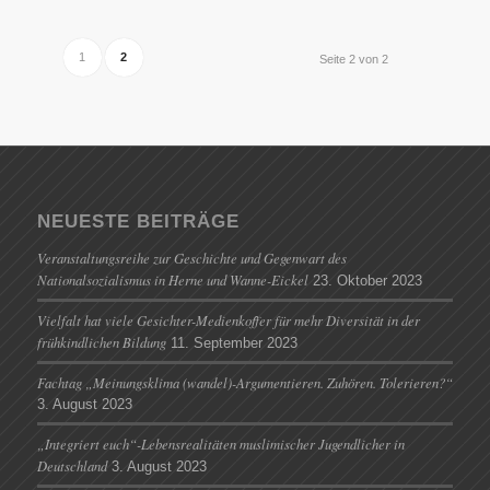
1
2
Seite 2 von 2
NEUESTE BEITRÄGE
Veranstaltungsreihe zur Geschichte und Gegenwart des
Nationalsozialismus in Herne und Wanne-Eickel
23. Oktober 2023
Vielfalt hat viele Gesichter-Medienkoffer für mehr Diversität in der
frühkindlichen Bildung
11. September 2023
Fachtag „Meinungsklima (wandel)-Argumentieren. Zuhören. Tolerieren?“
3. August 2023
„Integriert euch“-Lebensrealitäten muslimischer Jugendlicher in
Deutschland
3. August 2023