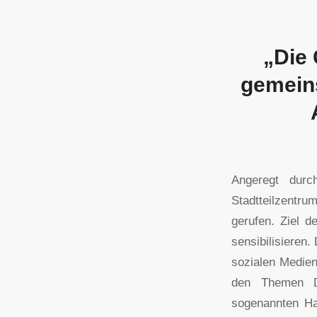
„Die 
gemeins
Angeregt dur
Stadtteilzentru
gerufen. Ziel d
sensibilisieren
sozialen Medien
den Themen D
sogenannten Hat