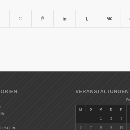
ORIEN
VERANSTALTUNGEN
Fe
n
M
D
M
D
F
fte
1
2
3
iekoffer
6
7
8
9
10