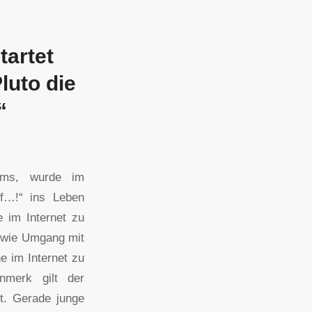
tartet
luto die
“
ums, wurde im
ief…!“ ins Leben
e im Internet zu
n wie Umgang mit
e im Internet zu
merk gilt der
ft. Gerade junge