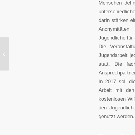
Menschen defini
unterschiedlich
darin stärken e
Anonymitäten 
Jugendliche für
Die Veranstal
Jugendforum goes on!
Jugendarbeit je
statt. Die fa
Ansprechpartner
In 2017 soll di
Arbeit mit den
kostenlosen WiF
den Jugendlich
genutzt werden.