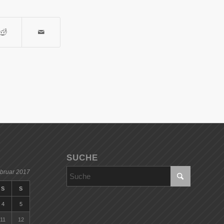
SUCHE
bruar 2017
S
S
4
5
11
12