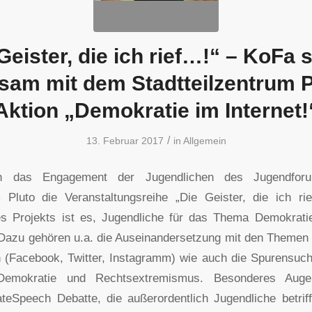
Geister, die ich rief…!“ – KoFa s
am mit dem Stadtteilzentrum P
Aktion „Demokratie im Internet!
/
13. Februar 2017
in
Allgemein
ch das Engagement der Jugendlichen des Jugendfor
m Pluto die Veranstaltungsreihe „Die Geister, die ich r
es Projekts ist es, Jugendliche für das Thema Demokrati
. Dazu gehören u.a. die Auseinandersetzung mit den Theme
 (Facebook, Twitter, Instagramm) wie auch die Spurensuch
emokratie und Rechtsextremismus. Besonderes Augen
eSpeech Debatte, die außerordentlich Jugendliche betrif