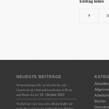
Eintrag teilen
NEUESTE BEITRÄGE
KATEG
Aktuelles
Veranstaltungsreihe zur Geschichte und
Allgemei
Gegenwart des Nationalsozialismus in Herne
und Wanne-Eickel
23. Oktober 2023
Arbeitshe
Bücher
Vielfalt hat viele Gesichter-Medienkoffer für
Demokrat
mehr Diversität in der frühkindlichen Bildung