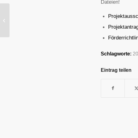
Dateien!
Projektauss
„Junge Impulse
Festival“ Doku
Projektantra
Förderrichtli
Schlagworte:
2
Eintrag teilen