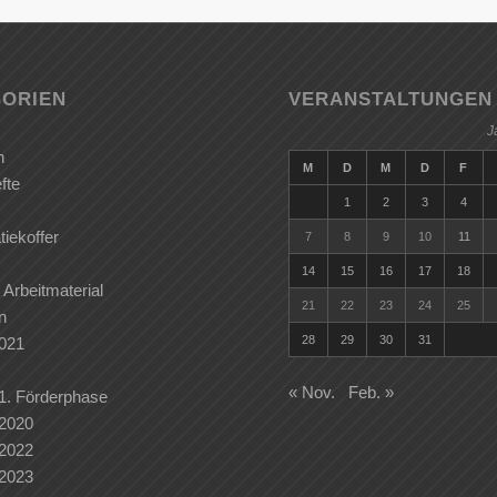
ORIEN
VERANSTALTUNGEN
J
n
M
D
M
D
F
fte
1
2
3
4
iekoffer
7
8
9
10
11
14
15
16
17
18
 Arbeitmaterial
21
22
23
24
25
n
28
29
30
31
2021
« Nov.
Feb. »
 1. Förderphase
 2020
 2022
 2023