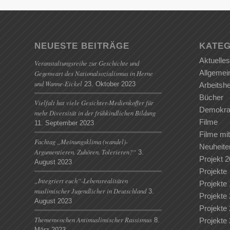
NEUESTE BEITRÄGE
KATEG
Aktuelles
Veranstaltungsreihe zur Geschichte und
Allgemei
Gegenwart des Nationalsozialismus in Herne
und Wanne-Eickel
23. Oktober 2023
Arbeitshe
Bücher
Vielfalt hat viele Gesichter-Medienkoffer für
Demokrat
mehr Diversität in der frühkindlichen Bildung
Filme
11. September 2023
Filme mit
Fachtag „Meinungsklima (wandel)-
Neuheite
Argumentieren. Zuhören. Tolerieren?“
3.
Projekt 
August 2023
Projekte
„Integriert euch“-Lebensrealitäten
Projekte
muslimischer Jugendlicher in Deutschland
3.
Projekte
August 2023
Projekte
Themenwochen Antimuslimischer Rassismus
8.
Projekte
März 2023