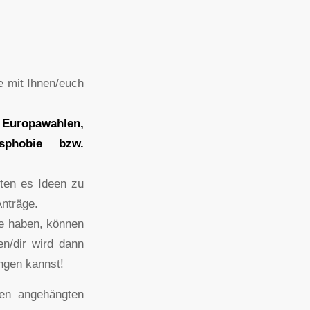
e mit Ihnen/euch
:
Europawahlen,
nsphobie bzw.
ten es Ideen zu
Anträge.
ee haben, können
en/dir wird dann
ingen kannst!
den angehängten