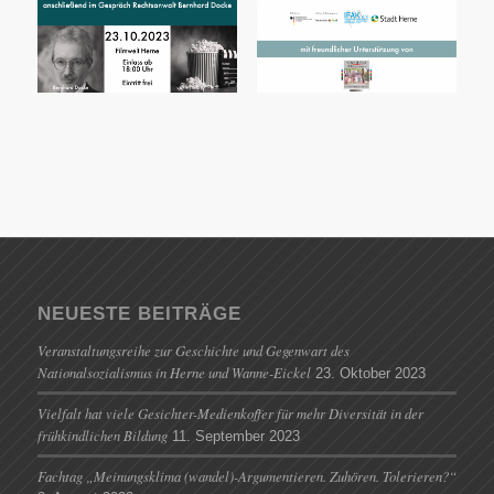
NEUESTE BEITRÄGE
Veranstaltungsreihe zur Geschichte und Gegenwart des
Nationalsozialismus in Herne und Wanne-Eickel
23. Oktober 2023
Vielfalt hat viele Gesichter-Medienkoffer für mehr Diversität in der
frühkindlichen Bildung
11. September 2023
Fachtag „Meinungsklima (wandel)-Argumentieren. Zuhören. Tolerieren?“