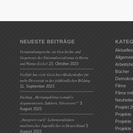
NEUESTE BEITRÄGE
KATEG
Aktuelles
Veranstaltungsreihe zur Geschichte und
Allgemei
Gegenwart des Nationalsozialismus in Herne
und Wanne-Eickel
23. Oktober 2023
Arbeitshe
Bücher
Vielfalt hat viele Gesichter-Medienkoffer für
Demokrat
mehr Diversität in der frühkindlichen Bildung
Filme
11. September 2023
Filme mit
Fachtag „Meinungsklima (wandel)-
Neuheite
Argumentieren. Zuhören. Tolerieren?“
3.
Projekt 
August 2023
Projekte
„Integriert euch“-Lebensrealitäten
Projekte
muslimischer Jugendlicher in Deutschland
3.
Projekte
August 2023