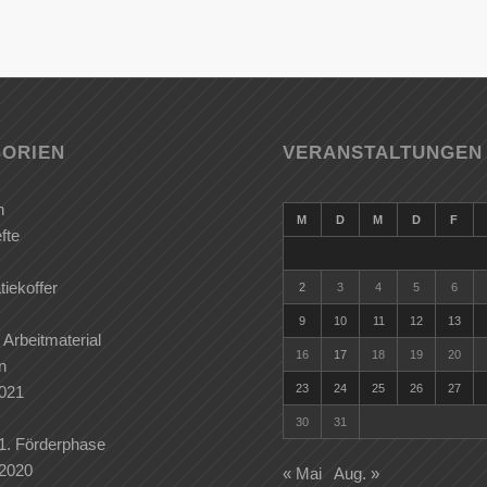
ORIEN
VERANSTALTUNGEN
n
M
D
M
D
F
fte
iekoffer
2
3
4
5
6
9
10
11
12
13
 Arbeitmaterial
16
17
18
19
20
n
23
24
25
26
27
2021
30
31
 1. Förderphase
 2020
« Mai
Aug. »