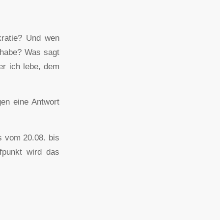
okratie? Und wen
t habe? Was sagt
er ich lebe, dem
gen eine Antwort
s vom 20.08. bis
ffpunkt wird das