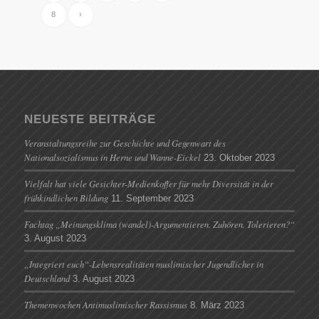
8
›
NEUESTE BEITRÄGE
Veranstaltungsreihe zur Geschichte und Gegenwart des
Nationalsozialismus in Herne und Wanne-Eickel
23. Oktober 2023
Vielfalt hat viele Gesichter-Medienkoffer für mehr Diversität in der
frühkindlichen Bildung
11. September 2023
Fachtag „Meinungsklima (wandel)-Argumentieren. Zuhören. Tolerieren?“
3. August 2023
„Integriert euch“-Lebensrealitäten muslimischer Jugendlicher in
Deutschland
3. August 2023
Themenwochen Antimuslimischer Rassismus
8. März 2023