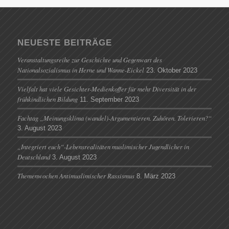
NEUESTE BEITRÄGE
Veranstaltungsreihe zur Geschichte und Gegenwart des
Nationalsozialismus in Herne und Wanne-Eickel
23. Oktober 2023
Vielfalt hat viele Gesichter-Medienkoffer für mehr Diversität in der
frühkindlichen Bildung
11. September 2023
Fachtag „Meinungsklima (wandel)-Argumentieren. Zuhören. Tolerieren?“
3. August 2023
„Integriert euch“-Lebensrealitäten muslimischer Jugendlicher in
Deutschland
3. August 2023
Themenwochen Antimuslimischer Rassismus
8. März 2023