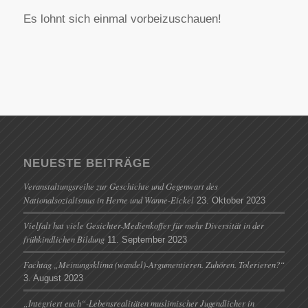
Es lohnt sich einmal vorbeizuschauen!
NEUESTE BEITRÄGE
Veranstaltungsreihe zur Geschichte und Gegenwart des
Nationalsozialismus in Herne und Wanne-Eickel
23. Oktober 2023
Vielfalt hat viele Gesichter-Medienkoffer für mehr Diversität in der
frühkindlichen Bildung
11. September 2023
Fachtag „Meinungsklima (wandel)-Argumentieren. Zuhören. Tolerieren?“
3. August 2023
„Integriert euch“-Lebensrealitäten muslimischer Jugendlicher in